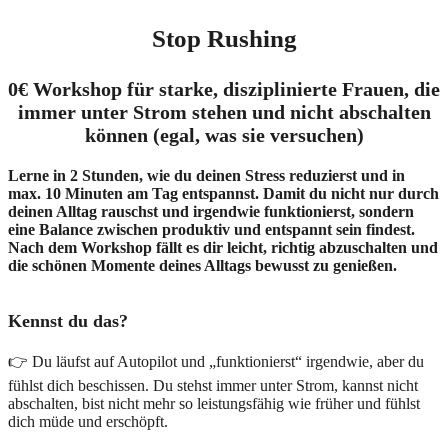
Stop Rushing
0€ Workshop für starke, disziplinierte Frauen, die
immer unter Strom stehen und nicht abschalten
können (egal, was sie versuchen)
Lerne in 2 Stunden, wie du deinen Stress reduzierst und in
max. 10 Minuten am Tag entspannst. Damit du nicht nur durch
deinen Alltag rauschst und irgendwie funktionierst, sondern
eine Balance zwischen produktiv und entspannt sein findest.
Nach dem Workshop fällt es dir leicht, richtig abzuschalten und
die schönen Momente deines Alltags bewusst zu genießen.
Kennst du das?
👉 Du läufst auf Autopilot und „funktionierst“ irgendwie, aber du
fühlst dich beschissen. Du stehst immer unter Strom, kannst nicht
abschalten, bist nicht mehr so leistungsfähig wie früher und fühlst
dich müde und erschöpft.